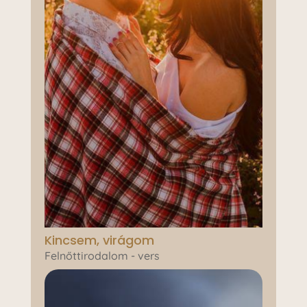
Kincsem, virágom
Felnőttirodalom - vers