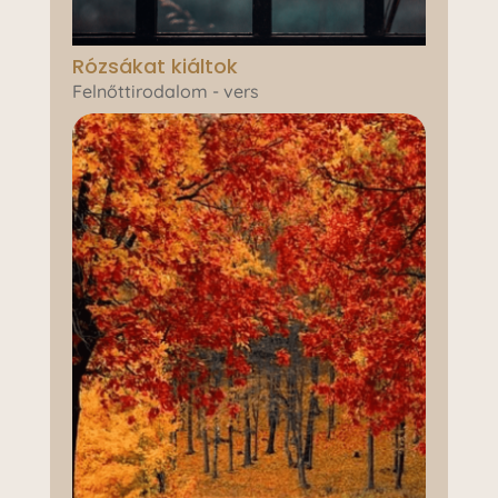
Rózsákat kiáltok
Felnőttirodalom - vers