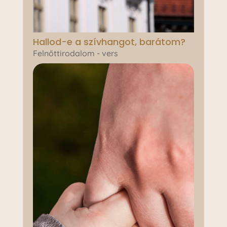
Hallod-e a szívhangot, barátom?
Felnőttirodalom - vers