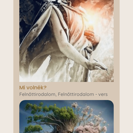
Mi volnék?
Felnőttirodalom
,
Felnőttirodalom - vers