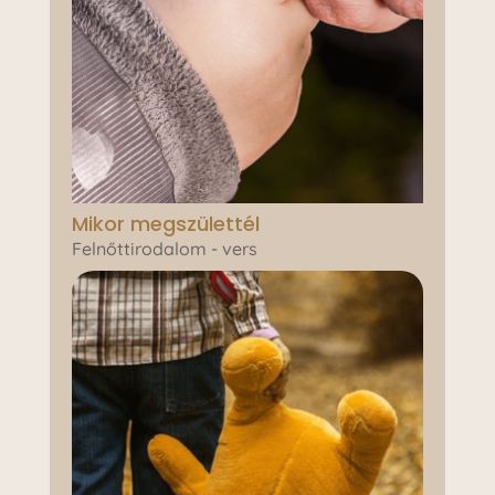
Mikor megszülettél
Felnőttirodalom - vers