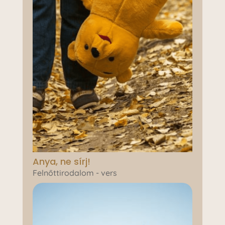
Anya, ne sírj!
Felnőttirodalom - vers