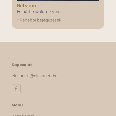
Hetvenöt
Felnőttirodalom - vers
« Régebbi bejegyzések
Kapcsolat
elesanett@elesanett.hu
Menü