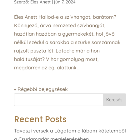
Szerző:
Éles Anett
|
jún 7, 2024
Éles Anett Hallod-e a szívhangot, barátom?
Könnyező, árva nemzeted szívhangját,
hazátlan hazában a gyermekekét, hol jövő
nélkül szédül a sarokba a szürke sorszámnak
rajzolt puszta lét. Látod-e már a hon
haláltusáját? Vihar gomolyog most,
megdörren az ég, alattunk...
« Régebbi bejegyzések
Keresés
Recent Posts
Tavaszi versek a Lógatom a lábam kötetemből
a Csudamadár megjelenésében