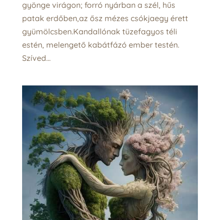
gyönge virágon; forró nyárban a szél, hűs
patak erdőben,az ősz mézes csókjaegy érett
gyümölcsben.Kandallónak tüzefagyos téli
estén, melengető kabátfázó ember testén.
Szíved...