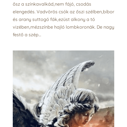
ősz a színkavalkád,nem fájó, csodás
elengedés. Vadvörös csók az őszi szélben,bíbor
és arany suttogó fák,ezüst alkony a tó
vizében,mézszínbe hajló lombkoronák. De nagy
festő a szép...