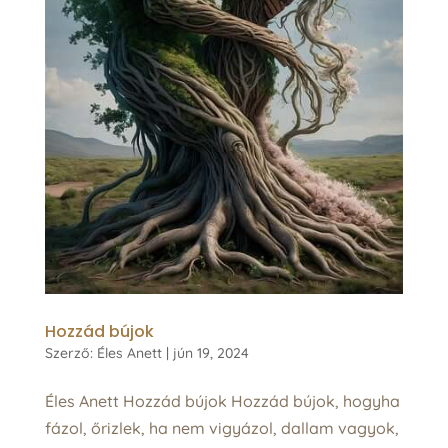
Hozzád bújok
Szerző:
Éles Anett
|
jún 19, 2024
Éles Anett Hozzád bújok Hozzád bújok, hogyha
fázol, őrizlek, ha nem vigyázol, dallam vagyok,