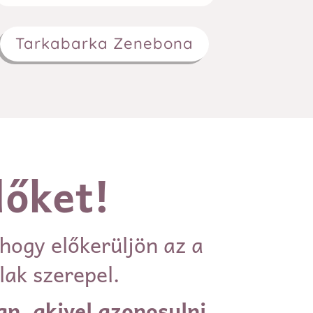
Tarkabarka Zenebona
lőket!
hogy előkerüljön az a
lak szerepel.
an, akivel azonosulni