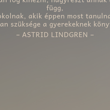
függ,
okolnak, akik éppen most tanuln
van szüksége a gyerekeknek köny
– ASTRID LINDGREN –