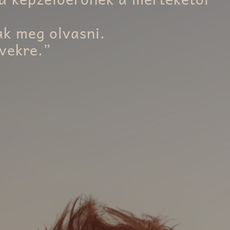
ak meg olvasni.
vekre.”