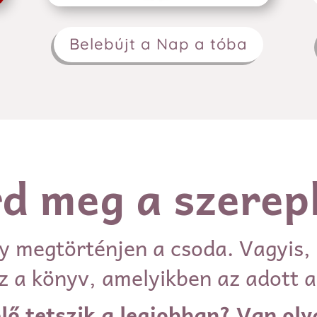
Belebújt a Nap a tóba
d meg a szerep
gy megtörténjen a csoda. Vagyis, 
z a könyv, amelyikben az adott a
ő tetszik a legjobban? Van oly