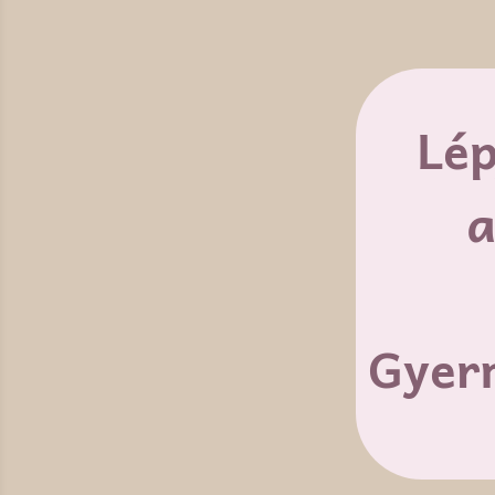
Lép
a
Gyer