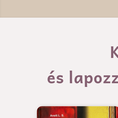
K
és lapoz