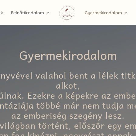
ok
Felnőttirodalom
Gyermekirodalom
Gyermekirodalom
yvével valahol bent a lélek tit
alkot,
úlnak. Ezekre a képekre az embe
ntáziája többé már nem tudja m
az emberiség szegény lesz.
világban történt, először egy em
an fog kinézni, nagyrészt annak