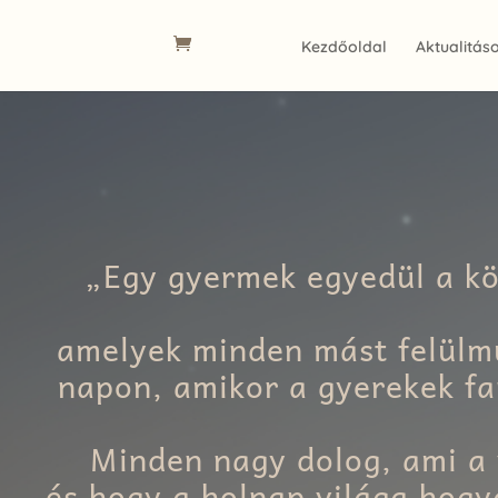
Kezdőoldal
Aktualitás
„Egy gyermek egyedül a kön
amelyek minden mást felülm
napon, amikor a gyerekek fa
Minden nagy dolog, ami a 
és hogy a holnap világa hogy