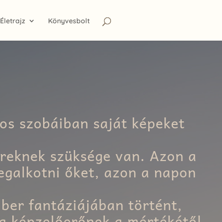
Életrajz
Könyvesbolt
kos szobáiban saját képeket
reknek szüksége van. Azon a
egalkotni őket, azon a napon
ber fantáziájában történt,
 a képzelőerőnek a mértékétől