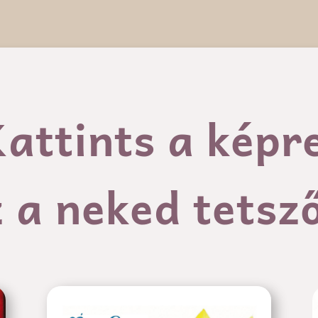
attints a képr
z a neked tetsz