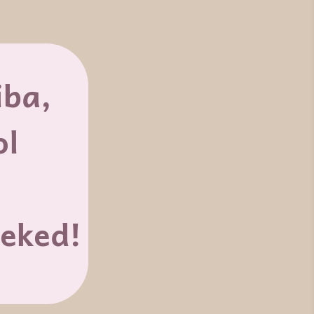
iba,
ol
eked!