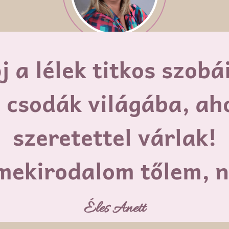
j a lélek titkos szobá
 csodák világába, ah
szeretettel várlak!
mekirodalom tőlem, n
Éles Anett