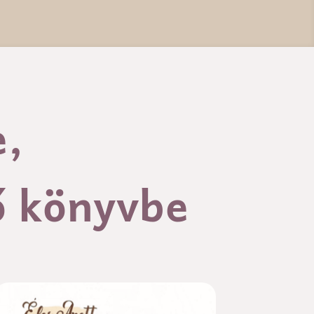
e,
ő könyvbe