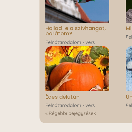
Hallod-e a szívhangot,
Mi
barátom?
Fe
Felnőttirodalom - vers
Édes délután
Ü
Felnőttirodalom - vers
Fe
« Régebbi bejegyzések