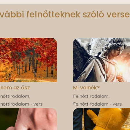
vábbi felnőtteknek szóló vers
ekem az ősz
Mi volnék?
lnőttirodalom
,
Felnőttirodalom
,
lnőttirodalom - vers
Felnőttirodalom - vers