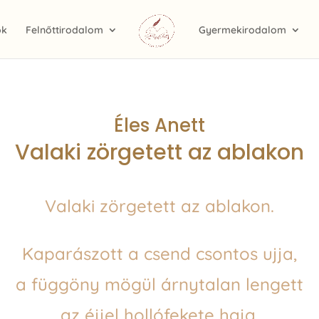
ok
Felnőttirodalom
Gyermekirodalom
Éles Anett
Valaki zörgetett az ablakon
Valaki zörgetett az ablakon.
Kaparászott a csend csontos ujja,
a függöny mögül árnytalan lengett
az éjjel hollófekete haja,