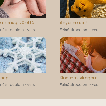
kor megszülettél
Anya, ne sírj!
lnőttirodalom - vers
Felnőttirodalom - vers
nnep
Kincsem, virágom
lnőttirodalom - vers
Felnőttirodalom - vers