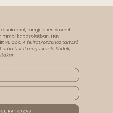
 írásaimmal, megjelenéseimmel
aimmal kapcsolatban. Havi
lt küldök.
A feliratkozáshoz tartozó
 órán belül megérkezik. Kérlek,
ltakat.
FELIRATKOZÁS