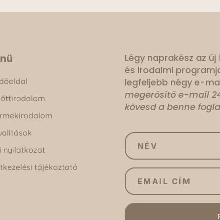
nü
Légy naprakész az új
és irodalmi programj
dőoldal
legfeljebb négy e-mai
megerősítő e-mail 24
nőttirodalom
kövesd a benne fogla
rmekirodalom
ualitások
i nyilatkozat
tkezelési tájékoztató