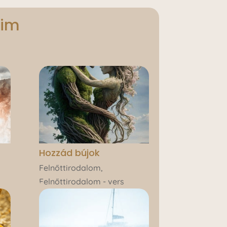
eim
Hozzád bújok
Felnőttirodalom
,
Felnőttirodalom - vers