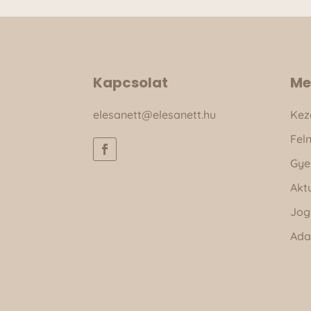
Kapcsolat
Me
elesanett@elesanett.hu
Kez
Fel
Gye
Akt
Jog
Ada