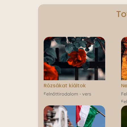
To
Rózsákat kiáltok
N
Felnőttirodalom - vers
Fe
Fe