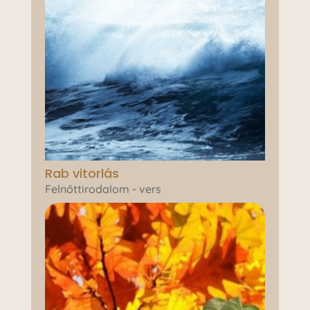
Rab vitorlás
Felnőttirodalom - vers