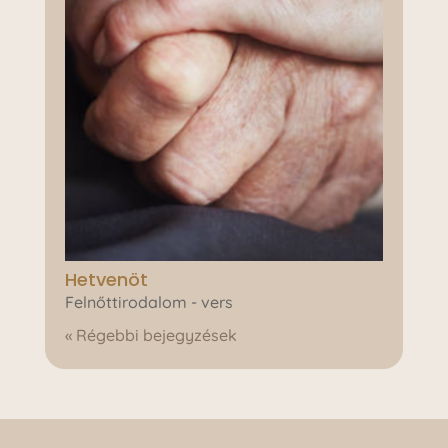
Hetvenöt
Felnőttirodalom - vers
« Régebbi bejegyzések