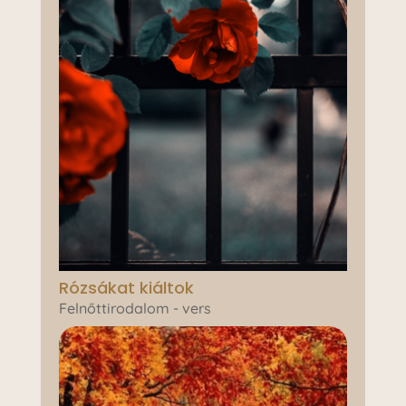
Rózsákat kiáltok
Felnőttirodalom - vers