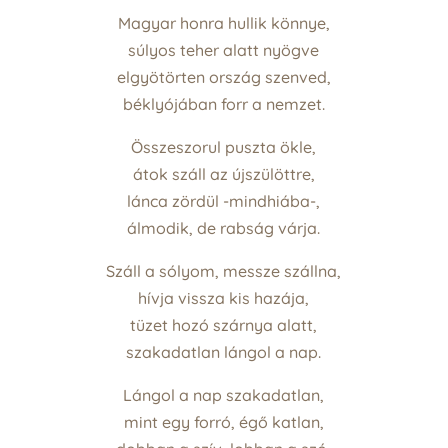
Magyar honra hullik könnye,
súlyos teher alatt nyögve
elgyötörten ország szenved,
béklyójában forr a nemzet.
Összeszorul puszta ökle,
átok száll az újszülöttre,
lánca zördül -mindhiába-,
álmodik, de rabság várja.
Száll a sólyom, messze szállna,
hívja vissza kis hazája,
tüzet hozó szárnya alatt,
szakadatlan lángol a nap.
Lángol a nap szakadatlan,
mint egy forró, égő katlan,