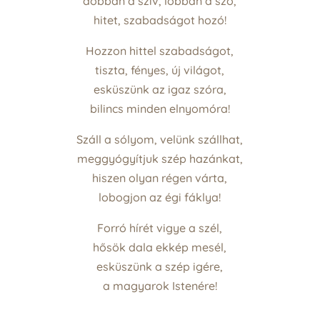
dobban a szív, lobban a szó,
hitet, szabadságot hozó!
Hozzon hittel szabadságot,
tiszta, fényes, új világot,
esküszünk az igaz szóra,
bilincs minden elnyomóra!
Száll a sólyom, velünk szállhat,
meggyógyítjuk szép hazánkat,
hiszen olyan régen várta,
lobogjon az égi fáklya!
Forró hírét vigye a szél,
hősök dala ekkép mesél,
esküszünk a szép igére,
a magyarok Istenére!