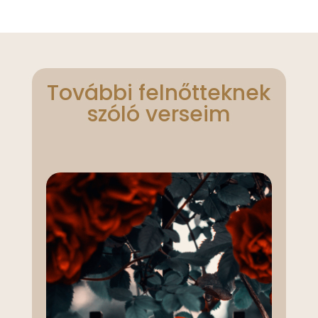
További felnőtteknek
szóló verseim