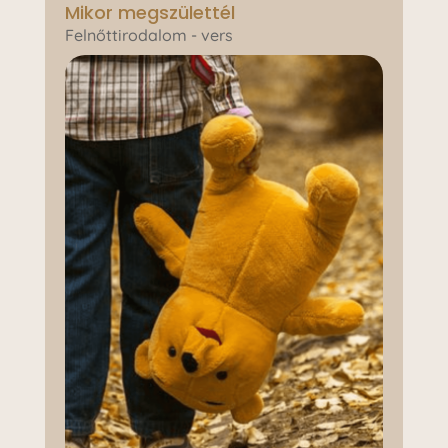
Mikor megszülettél
Felnőttirodalom - vers