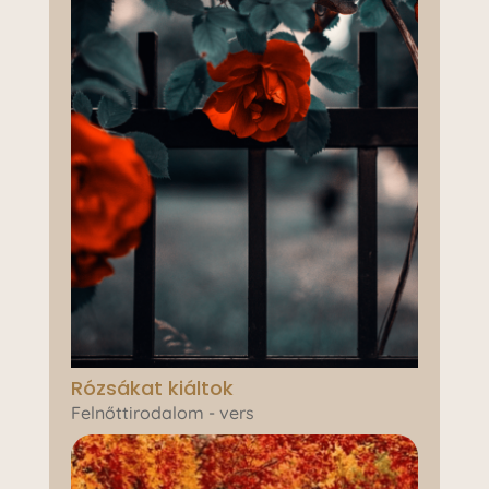
Rózsákat kiáltok
Felnőttirodalom - vers