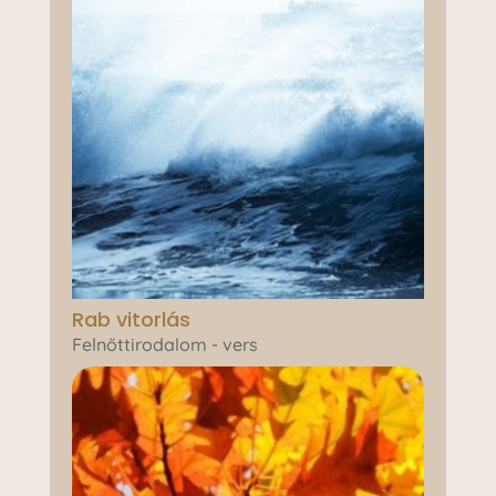
Rab vitorlás
Felnőttirodalom - vers