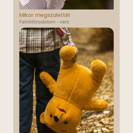
Mikor megszülettél
Felnőttirodalom - vers