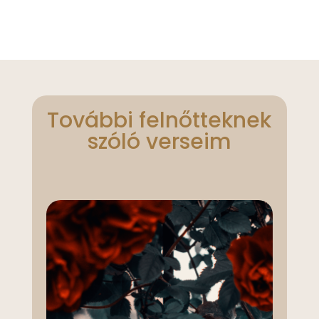
További felnőtteknek
szóló verseim