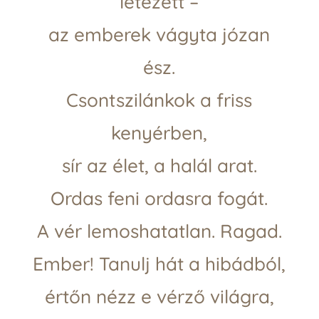
létezett –
az emberek vágyta józan
ész.
Csontszilánkok a friss
kenyérben,
sír az élet, a halál arat.
Ordas feni ordasra fogát.
A vér lemoshatatlan. Ragad.
Ember! Tanulj hát a hibádból,
értőn nézz e vérző világra,