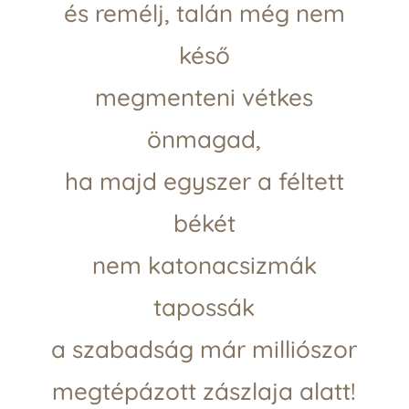
és remélj, talán még nem
késő
megmenteni vétkes
önmagad,
ha majd egyszer a féltett
békét
nem katonacsizmák
tapossák
a szabadság már milliószor
megtépázott zászlaja alatt!