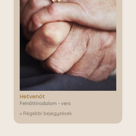
Hetvenöt
Felnőttirodalom - vers
« Régebbi bejegyzések