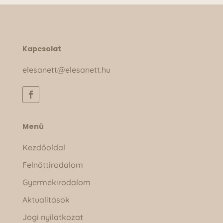
Kapcsolat
elesanett@elesanett.hu
Menü
Kezdőoldal
Felnőttirodalom
Gyermekirodalom
Aktualitások
Jogi nyilatkozat