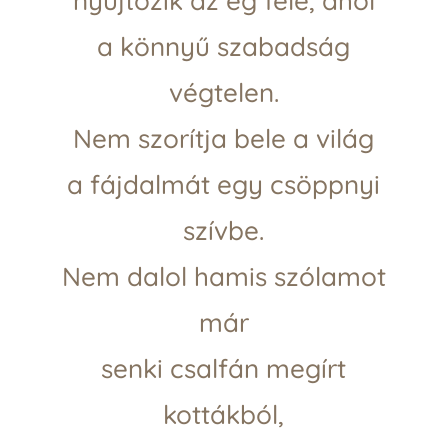
nyújtózik az ég felé, ahol
a könnyű szabadság
végtelen.
Nem szorítja bele a világ
a fájdalmát egy csöppnyi
szívbe.
Nem dalol hamis szólamot
már
senki csalfán megírt
kottákból,