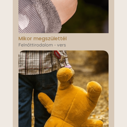
Mikor megszülettél
Felnőttirodalom - vers