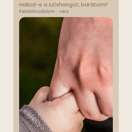
Hallod-e a szívhangot, barátom?
Felnőttirodalom - vers