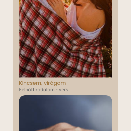
Kincsem, virágom
Felnőttirodalom - vers