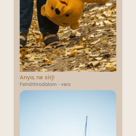
Anya, ne sírj!
Felnőttirodalom - vers