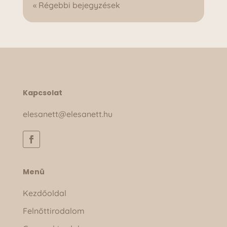
« Régebbi bejegyzések
Kapcsolat
elesanett@elesanett.hu
Menü
Kezdőoldal
Felnőttirodalom