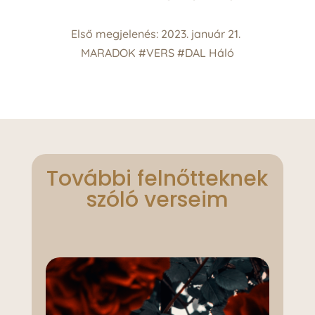
Első megjelenés: 2023. január 21.
MARADOK
#VERS
#DAL
Háló
További felnőtteknek
szóló verseim