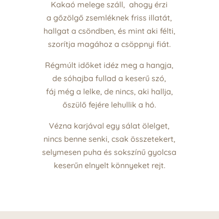
Kakaó melege száll, ahogy érzi
a gőzölgő zsemléknek friss illatát,
hallgat a csöndben, és mint aki félti,
szorítja magához a csöppnyi fiát.
Régmúlt időket idéz meg a hangja,
de sóhajba fullad a keserű szó,
fáj még a lelke, de nincs, aki hallja,
őszülő fejére lehullik a hó.
Vézna karjával egy sálat ölelget,
nincs benne senki, csak összetekert,
selymesen puha és sokszínű gyolcsa
keserűn elnyelt könnyeket rejt.