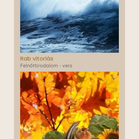
Rab vitorlás
Felnőttirodalom - vers