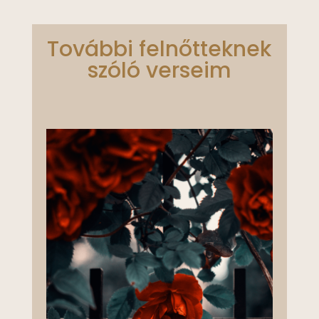
További felnőtteknek
szóló verseim