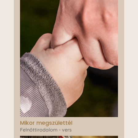
Mikor megszülettél
Felnőttirodalom - vers