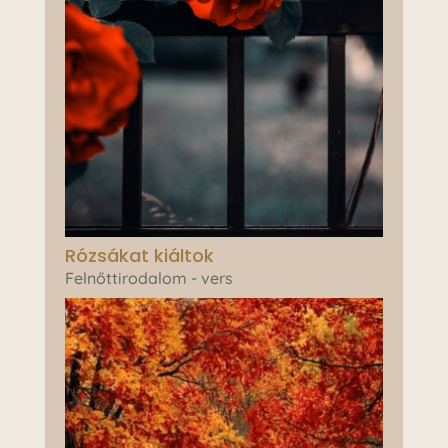
Rózsákat kiáltok
Felnőttirodalom - vers