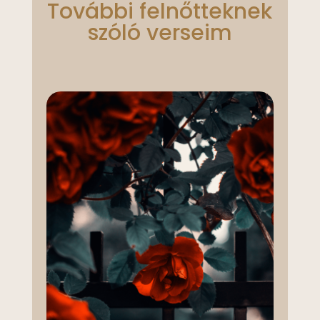
További felnőtteknek
szóló verseim