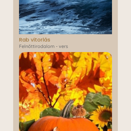
Rab vitorlás
Felnőttirodalom - vers