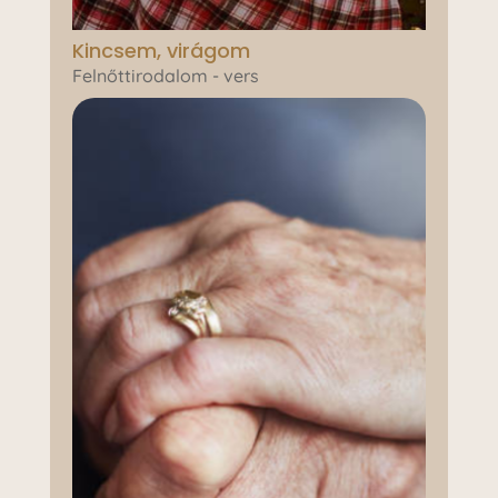
Kincsem, virágom
Felnőttirodalom - vers