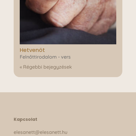
Hetvenöt
Felnőttirodalom - vers
« Régebbi bejegyzések
Kapcsolat
elesanett@elesanett.hu