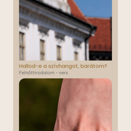
Hallod-e a szívhangot, barátom?
Felnőttirodalom - vers