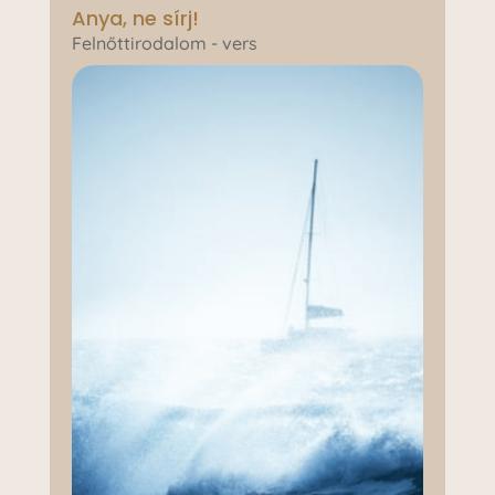
Anya, ne sírj!
Felnőttirodalom - vers