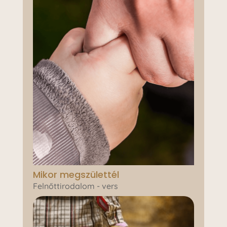
Mikor megszülettél
Felnőttirodalom - vers