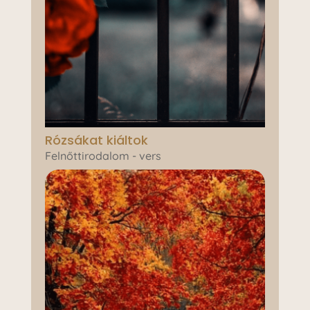
Rózsákat kiáltok
Felnőttirodalom - vers