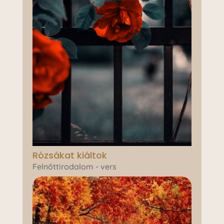
Rózsákat kiáltok
Felnőttirodalom - vers