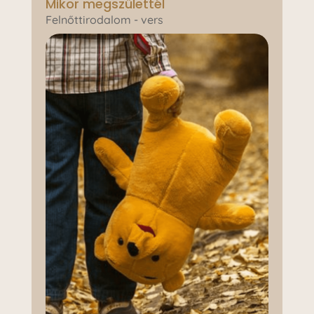
Mikor megszülettél
Felnőttirodalom - vers