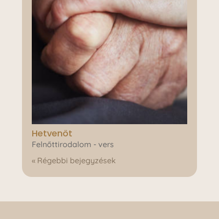
Hetvenöt
Felnőttirodalom - vers
« Régebbi bejegyzések