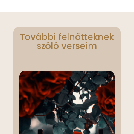
További felnőtteknek
szóló verseim