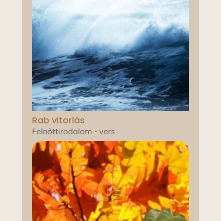
Rab vitorlás
Felnőttirodalom - vers