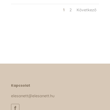
1
2
Következő
Kapcsolat
elesanett@elesanett.hu