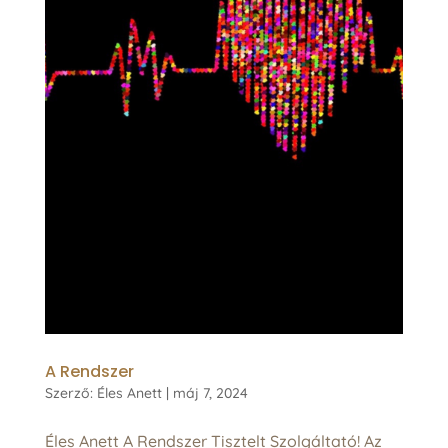
A Rendszer
Szerző:
Éles Anett
|
máj 7, 2024
Éles Anett A Rendszer Tisztelt Szolgáltató! Az