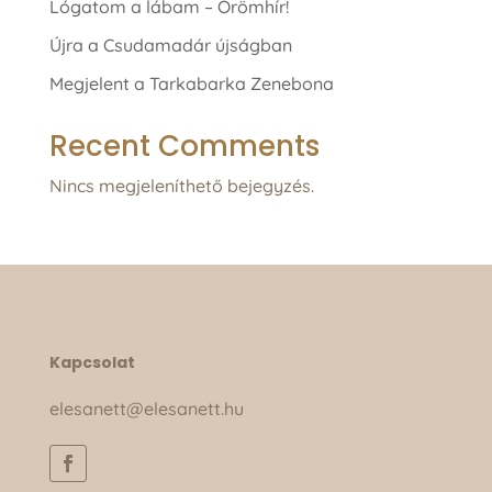
Lógatom a lábam – Örömhír!
Újra a Csudamadár újságban
Megjelent a Tarkabarka Zenebona
Recent Comments
Nincs megjeleníthető bejegyzés.
Kapcsolat
elesanett@elesanett.hu