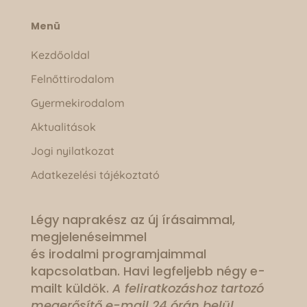
Menü
Kezdőoldal
Felnőttirodalom
Gyermekirodalom
Aktualitások
Jogi nyilatkozat
Adatkezelési tájékoztató
Légy naprakész az új írásaimmal,
megjelenéseimmel
és irodalmi programjaimmal
kapcsolatban. Havi legfeljebb négy e-
mailt küldök.
A feliratkozáshoz tartozó
megerősítő e-mail 24 órán belül