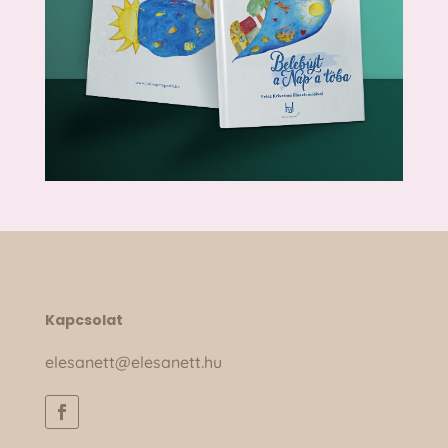
Kapcsolat
elesanett@elesanett.hu