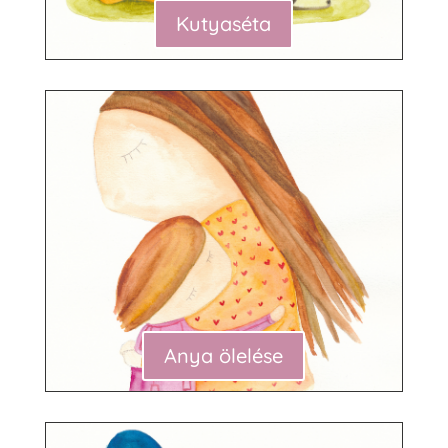
Kutyaséta
Anya ölelése