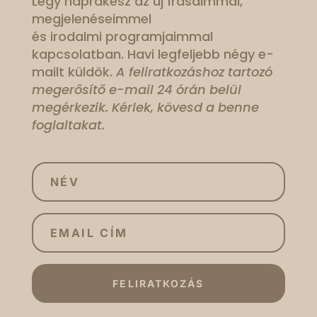
Légy naprakész az új írásaimmal,
megjelenéseimmel
és irodalmi programjaimmal
kapcsolatban. Havi legfeljebb négy e-
mailt küldök.
A feliratkozáshoz tartozó
megerősítő e-mail 24 órán belül
megérkezik. Kérlek, kövesd a benne
foglaltakat.
FELIRATKOZÁS