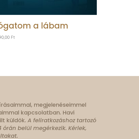
ógatom a lábam
90,00
Ft
 írásaimmal, megjelenéseimmel
aimmal kapcsolatban. Havi
lt küldök.
A feliratkozáshoz tartozó
 órán belül megérkezik. Kérlek,
ltakat.