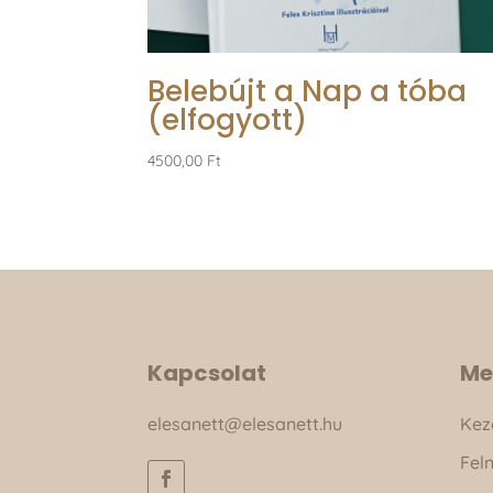
Belebújt a Nap a tóba
(elfogyott)
4500,00
Ft
Kapcsolat
Me
elesanett@elesanett.hu
Kez
Fel