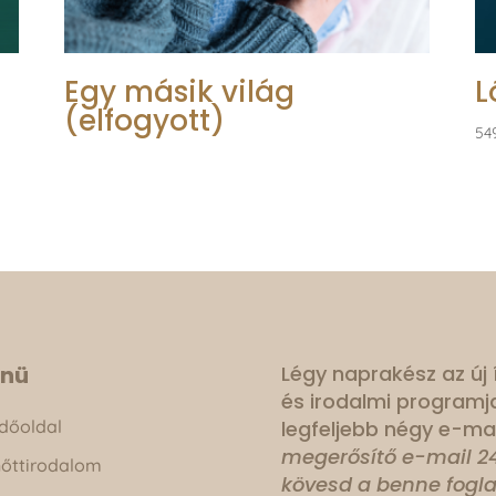
Egy másik világ
L
(elfogyott)
54
nü
Légy naprakész az új
és irodalmi programj
dőoldal
legfeljebb négy e-mai
megerősítő e-mail 24
nőttirodalom
kövesd a benne fogla