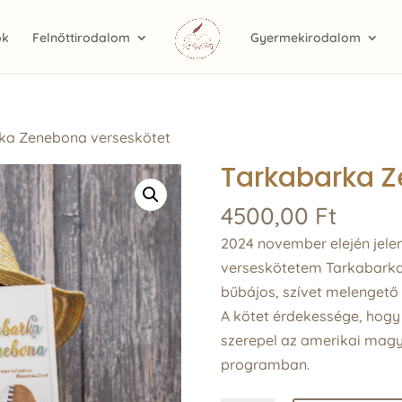
ok
Felnőttirodalom
Gyermekirodalom
ka Zenebona verseskötet
Tarkabarka Z
4500,00
Ft
2024 november elején jel
verseskötetem Tarkabarka 
bűbájos, szívet melengető i
A kötet érdekessége, hogy
szerepel az amerikai magy
programban.