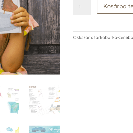
Tarkabarka
Kosárba t
Zenebona
verseskötet
mennyiség
Cikkszám:
tarkabarka-zenebo