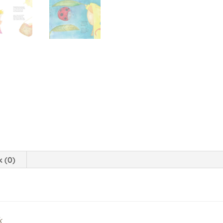
 (0)
k