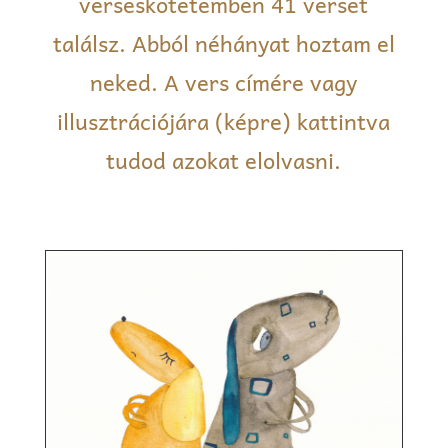
verseskötetemben 41 verset
találsz. Abból néhányat hoztam el
neked. A vers címére vagy
illusztrációjára (képre) kattintva
tudod azokat elolvasni.