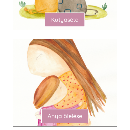
Kutyaséta
Anya ölelése