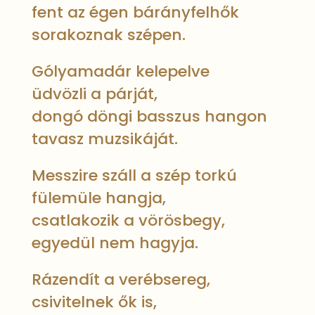
fent az égen bárányfelhők
sorakoznak szépen.
Gólyamadár kelepelve
üdvözli a párját,
dongó döngi basszus hangon
tavasz muzsikáját.
Messzire száll a szép torkú
fülemüle hangja,
csatlakozik a vörösbegy,
egyedül nem hagyja.
Rázendít a verébsereg,
csivitelnek ők is,