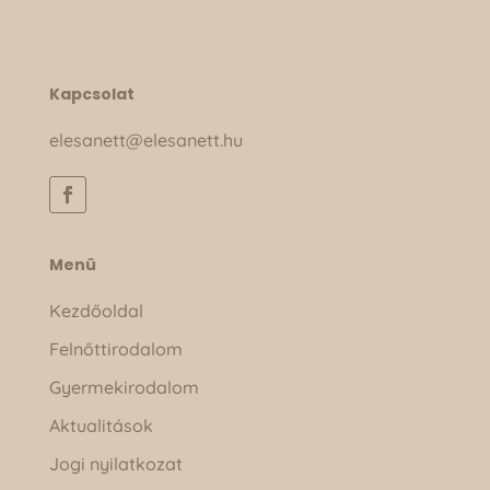
Kapcsolat
elesanett@elesanett.hu
Menü
Kezdőoldal
Felnőttirodalom
Gyermekirodalom
Aktualitások
Jogi nyilatkozat