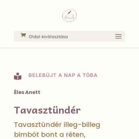
Oldal kiválasztása
BELEBÚJT A NAP A TÓBA

Éles Anett
Tavasztündér
Tavasztündér illeg-billeg
bimbót bont a réten,