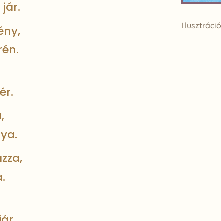
jár.
Illusztráci
ény,
rén.
ér.
,
nya.
zza,
.
ár.