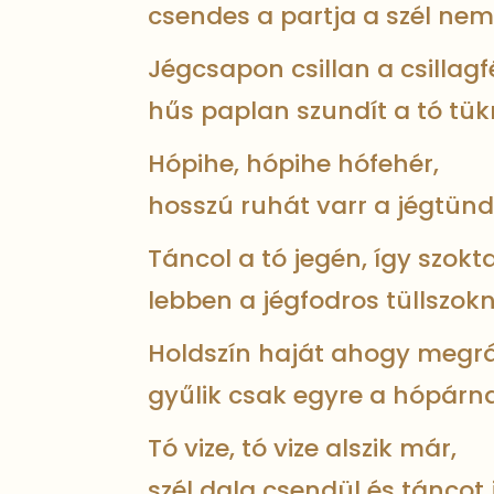
csendes a partja a szél nem 
Jégcsapon csillan a csillagf
hűs paplan szundít a tó tük
Hópihe, hópihe hófehér,
hosszú ruhát varr a jégtünd
Táncol a tó jegén, így szokta
lebben a jégfodros tüllszok
Holdszín haját ahogy megrá
gyűlik csak egyre a hópárna
Tó vize, tó vize alszik már,
szél dala csendül és táncot j