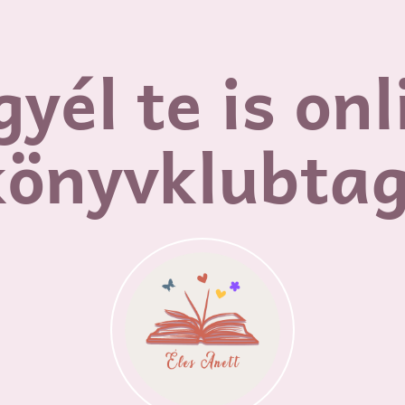
gyél te is onl
könyvklubtag