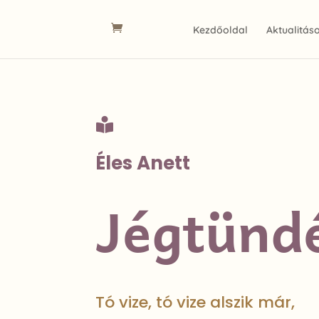
Kezdőoldal
Aktualitás

Éles Anett
Jégtünd
Tó vize, tó vize alszik már,