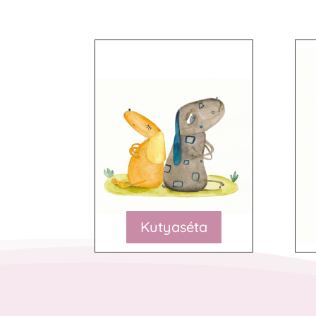
Kutyaséta