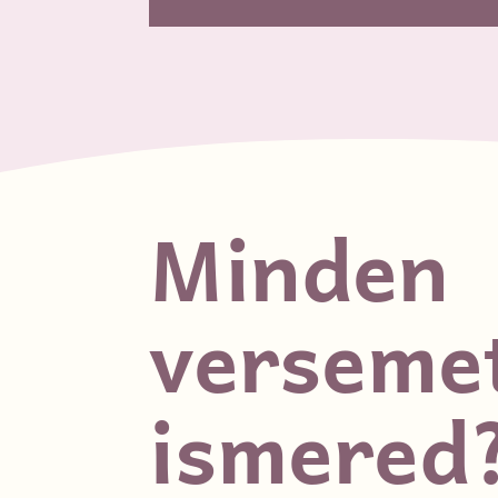
Minden
verseme
ismered