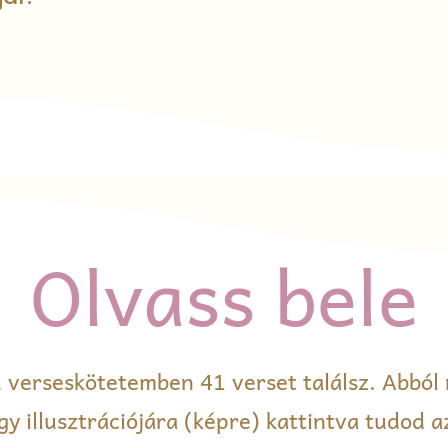
Olvass bele
ű verseskötetemben 41 verset találsz. Abból
y illusztrációjára (képre) kattintva tudod a