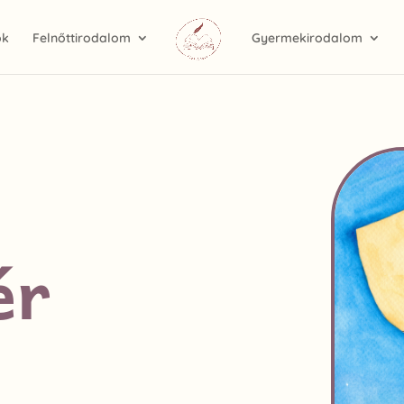
ok
Felnőttirodalom
Gyermekirodalom
ér