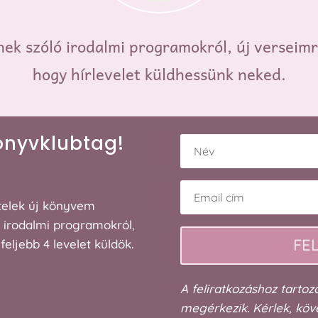
ek szóló irodalmi programokról, új verseimr
hogy hírlevelet küldhessünk neked.
könyvklubtag!
sítelek új könyvem
, irodalmi programokról,
FE
feljebb 4 levelet küldök.
A feliratkozáshoz tartoz
megérkezik. Kérlek, köv