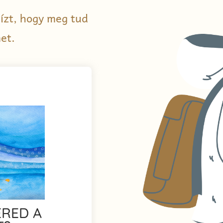
kvízt, hogy meg tud
et.
ERED A